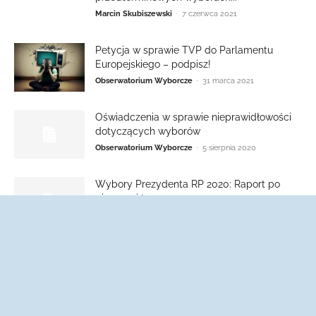
-
Marcin Skubiszewski
7 czerwca 2021
Petycja w sprawie TVP do Parlamentu
Europejskiego – podpisz!
-
Obserwatorium Wyborcze
31 marca 2021
Oświadczenia w sprawie nieprawidłowości
dotyczących wyborów
-
Obserwatorium Wyborcze
5 sierpnia 2020
Wybory Prezydenta RP 2020: Raport po
pierwszej turze
-
Obserwatorium Wyborcze
8 lipca 2020
Głosowanie korespondencyjne,
nieprawidłowo wydrukowane karty – Pisma
Obserwatorium Wyborczego do PKW i
odpowiedzi
-
Obserwatorium Wyborcze
24 czerwca 2020