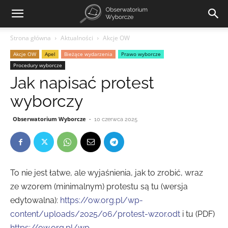
Strona główna
Aktualności
Akcje OW
Akcje OW
Apel
Bieżące wydarzenia
Prawo wyborcze
Procedury wyborcze
Jak napisać protest
wyborczy
Obserwatorium Wyborcze
-
10 czerwca 2025
To nie jest łatwe, ale wyjaśnienia, jak to zrobić, wraz
ze wzorem (minimalnym) protestu są tu (wersja
edytowalna):
https://ow.org.pl/wp-
content/uploads/2025/06/protest-wzor.odt
i tu (PDF)
https://ow.org.pl/wp-