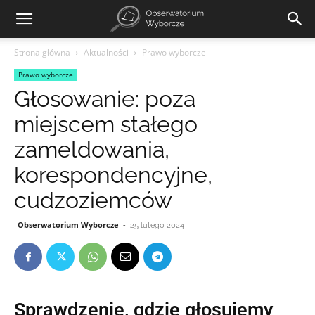
Strona główna
Aktualności
Prawo wyborcze
Prawo wyborcze
Głosowanie: poza
miejscem stałego
zameldowania,
korespondencyjne,
cudzoziemców
Obserwatorium Wyborcze
-
25 lutego 2024
Sprawdzenie, gdzie głosujemy