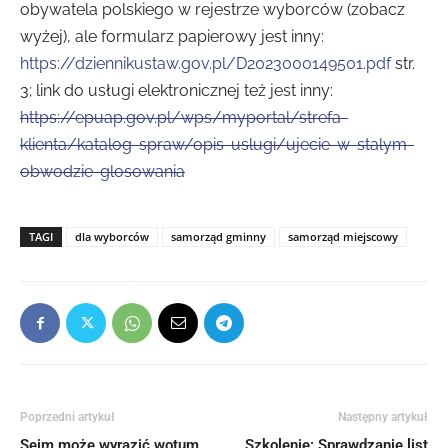
obywatela polskiego w rejestrze wyborców (zobacz
wyżej), ale formularz papierowy jest inny:
https://dziennikustaw.gov.pl/D2023000149501.pdf
str.
3; link do usługi elektronicznej też jest inny:
https://epuap.gov.pl/wps/myportal/strefa-
klienta/katalog-spraw/opis-uslugi/ujecie-w-stalym-
obwodzie-glosowania
TAGI
dla wyborców
samorząd gminny
samorząd miejscowy
Poprzedni artykuł
Następny artykuł
Sejm może wyrazić wotum
Szkolenie: Sprawdzanie list