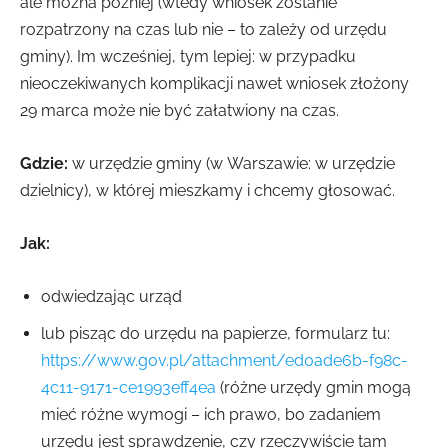
ale można później (wtedy wniosek zostanie
rozpatrzony na czas lub nie – to zależy od urzędu
gminy). Im wcześniej, tym lepiej: w przypadku
nieoczekiwanych komplikacji nawet wniosek złożony
29 marca może nie być załatwiony na czas.
Gdzie:
w urzędzie gminy (w Warszawie: w urzędzie
dzielnicy), w której mieszkamy i chcemy głosować.
Jak:
odwiedzając urząd
lub pisząc do urzędu na papierze, formularz tu:
https://www.gov.pl/attachment/ed0ade6b-f98c-
4c11-9171-ce1993eff4ea
(różne urzędy gmin mogą
mieć różne wymogi – ich prawo, bo zadaniem
urzędu jest sprawdzenie, czy rzeczywiście tam