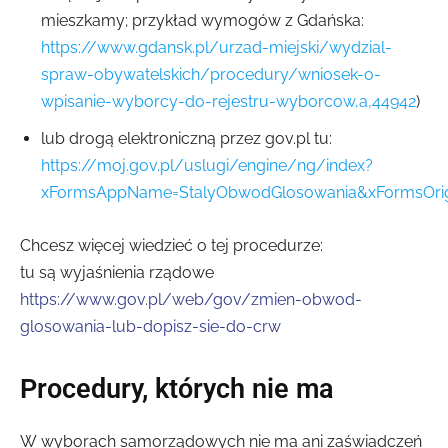
mieszkamy; przykład wymogów z Gdańska:
https://www.gdansk.pl/urzad-miejski/wydzial-
spraw-obywatelskich/procedury/wniosek-o-
wpisanie-wyborcy-do-rejestru-wyborcow,a,44942
)
lub drogą elektroniczną przez gov.pl tu:
https://moj.gov.pl/uslugi/engine/ng/index?
xFormsAppName=StalyObwodGlosowania&xFormsOri
Chcesz więcej wiedzieć o tej procedurze:
tu są wyjaśnienia rządowe
https://www.gov.pl/web/gov/zmien-obwod-
glosowania-lub-dopisz-sie-do-crw
Procedury, których nie ma
W wyborach samorządowych nie ma ani zaświadczeń