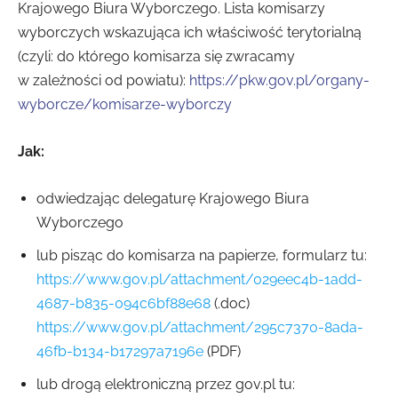
Krajowego Biura Wyborczego. Lista komisarzy
wyborczych wskazująca ich właściwość terytorialną
(czyli: do którego komisarza się zwracamy
w zależności od powiatu):
https://pkw.gov.pl/organy-
wyborcze/komisarze-wyborczy
Jak:
odwiedzając delegaturę Krajowego Biura
Wyborczego
lub pisząc do komisarza na papierze, formularz tu:
https://www.gov.pl/attachment/029eec4b-1add-
4687-b835-094c6bf88e68
(.doc)
https://www.gov.pl/attachment/295c7370-8ada-
46fb-b134-b17297a7196e
(PDF)
lub drogą elektroniczną przez gov.pl tu: