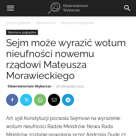
Strona główna
Aktualności
Wymiana poglądów
Wymiana poglądów
Sejm może wyrazić wotum
nieufności nowemu
rządowi Mateusza
Morawieckiego
Obserwatorium Wyborcze
-
26 listopada 2023
Art. 158 Konstytucji pozwala Sejmowi na wyrażenie
wotum nieufności Radzie Ministrów. Nowa Rada
Ministrów zostanie powołana przez Andrzeja Dudę 27