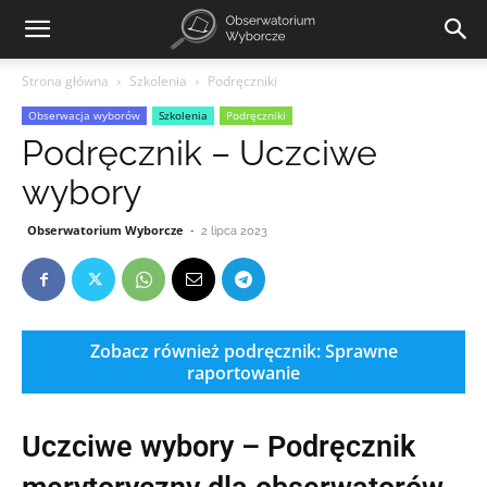
Strona główna
Szkolenia
Podręczniki
Obserwacja wyborów
Szkolenia
Podręczniki
Podręcznik – Uczciwe
wybory
Obserwatorium Wyborcze
-
2 lipca 2023
Zobacz również podręcznik: Sprawne
raportowanie
Uczciwe wybory – Podręcznik