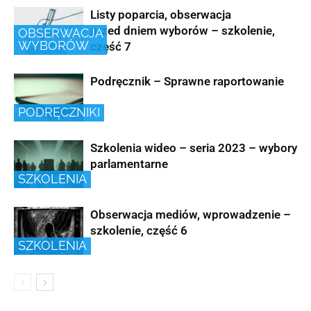
Listy poparcia, obserwacja
przed dniem wyborów – szkolenie,
OBSERWACJA
WYBORÓW
część 7
Podręcznik – Sprawne raportowanie
PODRĘCZNIKI
Szkolenia wideo – seria 2023 – wybory
parlamentarne
SZKOLENIA
Obserwacja mediów, wprowadzenie –
szkolenie, część 6
SZKOLENIA