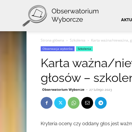
Obserwatorium
AKTU
Strona główna
Szkolenia
Karta ważna/nieważna, gł
Wyborcze
Obserwacja wyborów
Szkolenia
Karta ważna/nie
głosów – szkolen
Obserwatorium Wyborcze
-
27 lutego 2023
Kryteria oceny czy oddany głos jest ważn