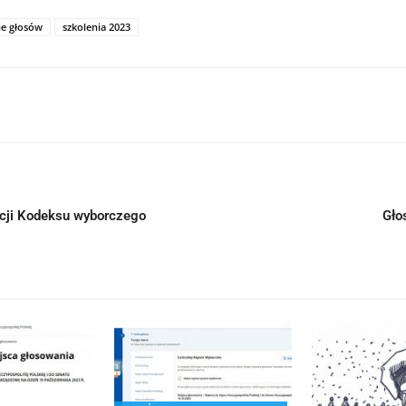
nie głosów
szkolenia 2023
acji Kodeksu wyborczego
Gło