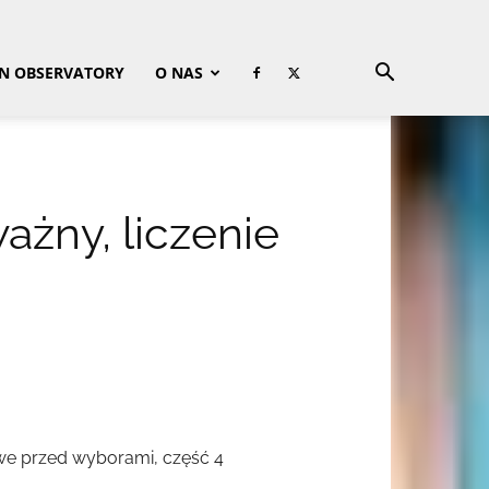
ON OBSERVATORY
O NAS
żny, liczenie
iowe przed wyborami, część 4