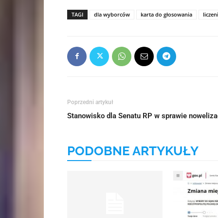
TAGI
dla wyborców
karta do głosowania
licze
Poprzedni artykuł
Stanowisko dla Senatu RP w sprawie noweliz
PODOBNE ARTYKUŁY