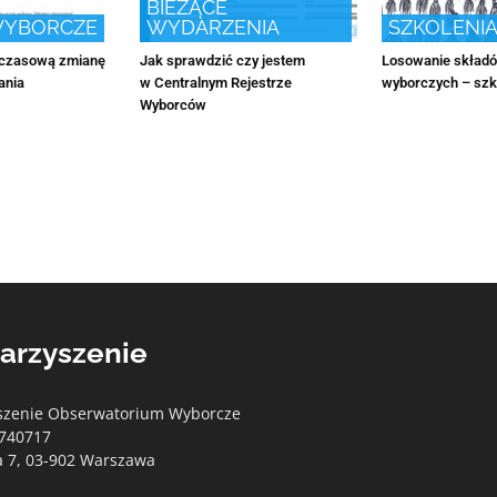
BIEŻĄCE
WYBORCZE
WYDARZENIA
SZKOLENI
mczasową zmianę
Jak sprawdzić czy jestem
Losowanie składó
ania
w Centralnym Rejestrze
wyborczych – szko
Wyborców
arzyszenie
szenie Obserwatorium Wyborcze
740717
a 7, 03-902 Warszawa