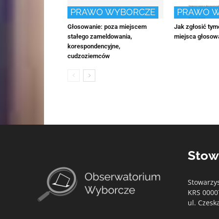
PRAWO WYBORCZE
PRAWO 
Głosowanie: poza miejscem
Jak zgłosić ty
stałego zameldowania,
miejsca głosow
korespondencyjne,
cudzoziemców
Stow
Stowarzy
KRS 0000
ul. Czesk