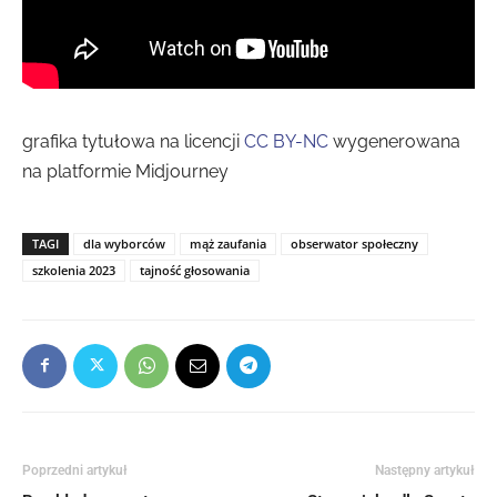
grafika tytułowa na licencji
CC BY-NC
wygenerowana
na platformie Midjourney
TAGI
dla wyborców
mąż zaufania
obserwator społeczny
szkolenia 2023
tajność głosowania
Poprzedni artykuł
Następny artykuł