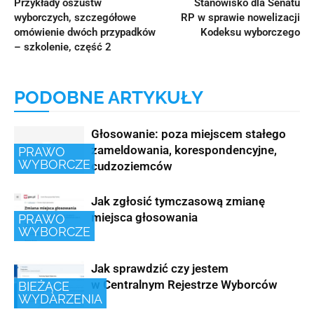
Przykłady oszustw
Stanowisko dla Senatu
wyborczych, szczegółowe
RP w sprawie nowelizacji
omówienie dwóch przypadków
Kodeksu wyborczego
– szkolenie, część 2
PODOBNE ARTYKUŁY
Głosowanie: poza miejscem stałego
zameldowania, korespondencyjne,
PRAWO
WYBORCZE
cudzoziemców
Jak zgłosić tymczasową zmianę
miejsca głosowania
PRAWO
WYBORCZE
Jak sprawdzić czy jestem
w Centralnym Rejestrze Wyborców
BIEŻĄCE
WYDARZENIA