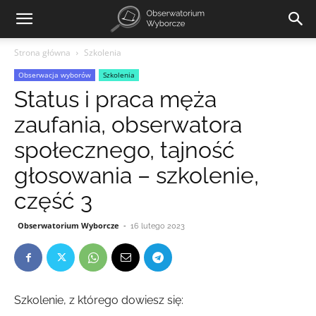
Strona główna
Szkolenia
Obserwacja wyborów
Szkolenia
Status i praca męża
zaufania, obserwatora
społecznego, tajność
głosowania – szkolenie,
część 3
Obserwatorium Wyborcze
-
16 lutego 2023
Szkolenie, z którego dowiesz się: