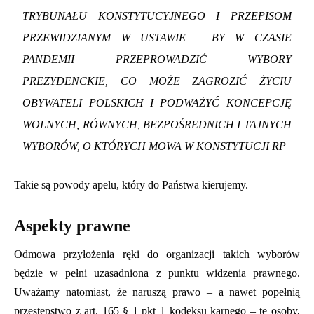
TRYBUNAŁU KONSTYTUCYJNEGO I PRZEPISOM
PRZEWIDZIANYM W USTAWIE – BY W CZASIE
PANDEMII PRZEPROWADZIĆ WYBORY
PREZYDENCKIE, CO MOŻE ZAGROZIĆ ŻYCIU
OBYWATELI POLSKICH I PODWAŻYĆ KONCEPCJĘ
WOLNYCH, RÓWNYCH, BEZPOŚREDNICH I TAJNYCH
WYBORÓW, O KTÓRYCH MOWA W KONSTYTUCJI RP
Takie są
p
owody
a
pelu, który do Państwa kierujemy.
Aspekty prawne
Odmowa przyłożenia ręki do
organizacji t
akich
wyborów
będzie
w pełni uzasadnion
a
z punktu widzenia prawnego
.
U
ważamy
natomiast
, że
naruszą
prawo
–
a nawet popełnią
przestępstwo z art. 165 § 1 pkt 1 kodeksu karnego –
te osoby,