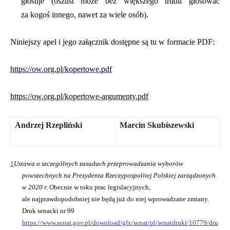
głosuje (oszust może bez większego trudu głosować
za kogoś innego, n
awet
za wiele osób)
.
N
iniejszy apel i jego załącznik dostępne są tu w formacie PDF:
https://ow.org.pl/
kopertowe
.pdf
https://ow.org.pl/kopertowe-argumenty.pdf
Andrzej Rzepliński
Marcin Skubiszewski
1
Ustawa o szczególnych zasadach przeprowadzania wyborów
powszechnych na Prezydenta Rzeczypospolitej Polskiej zarządzonych
w 2020 r.
O
becnie w toku prac legislacyjnych,
ale najprawdopodobniej nie będą już do niej wprowadzane zmiany.
D
ruk senacki nr 99
https://www.senat.gov.pl/download/gfx/senat/pl/senatdruki/10779/dru