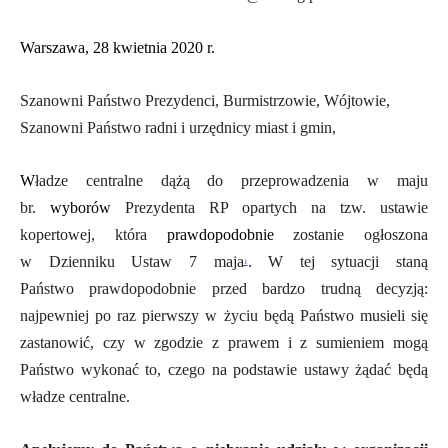
Warszawa,
2
8
k
wietnia
20
20 r.
Szanowni Państwo Prezydenci, Burmistrzowie, Wójtowie,
Szanowni Państwo radni i urzędnicy miast i gmin,
W
ładze centralne dążą do przeprowadzenia w maju
br.
w
yborów
Prezydenta RP opartych na tzw. ustawie
kopertowej, która
p
rawdopodobnie
zostanie ogłoszona
w Dzienniku Ustaw 7 maja
.
W tej sytuacji staną
1
Państw
o prawdopodobnie
przed bardzo trudną decyzją:
najpewniej
po raz pierwszy w życiu będą Państwo musieli się
zastanowić, czy w zgodzie z prawem i z sumieniem mogą
Państwo wykonać to, czego
n
a podstawie ustawy
żą
dać będą
władze centralne.