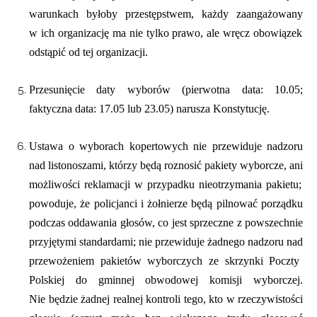
warunkach byłoby przestępstwem, k
ażdy
zaangażowan
y
w
ich
organizację ma nie tylko prawo, ale wręcz obowiązek
odstąpić od tej organizacji.
P
rzesunięcie daty wyborów (pierwotna data: 10.05;
faktyczna data: 17.05 lub 23.05) narusza Konstytucję.
U
stawa o wyborach kopertowych nie przewiduje
nadzoru
nad
listonosz
ami
, którzy będą roznosić pakiety wyborcze, ani
możliwości reklamacji
w przypadku nieotrzymania pakietu
;
po
woduje, że
policjan
ci
i żołnierz
e będą
pilnować porządku
podc
z
as od
d
awania głosów
, co jest sprzeczne z powszechnie
przyjętymi standardami;
n
ie przewiduje żadneg
o nadzoru nad
przewożeni
em
pakietów wyborczych ze skrzynki Poczty
Polskiej do gminnej obwodowej komisji wyborczej.
Nie
będzie
ż
adnej
realnej kontroli tego,
kto w rzeczywistości