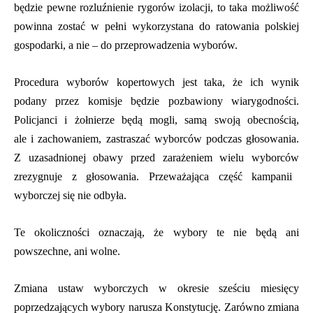
będzie
pewne rozluźnienie
rygorów izolacji, to
taka możliwość
powinn
a
zostać
w pełni
wykorzystan
a
do ratowania polskiej
gospodarki, a nie – do przeprowadzenia wyborów.
Procedura wyborów kopertowych jest taka
, że
ich
wynik
podany przez komisje będzie
p
ozbawiony
wiarygodn
ości
.
Policjanci i żołnierze będą
mogli
,
samą swoją obecnością,
ale i zachowaniem,
zastraszać wyborców
podczas głosowania
.
Z uzasadnionej ob
a
wy przed zarażeniem
wielu wyborców
zrezygnuje z głosowania
.
Przeważająca
część
kampanii
wyborczej
się nie odbyła
.
Te okoliczności oznaczają, że wybory
te
nie będą
ani
powszechne, ani
wolne.
Zmiana ustaw wyborczych w okresie sześciu miesięcy
poprzedzających wybory narusza Konstytucję. Zarówno zmiana