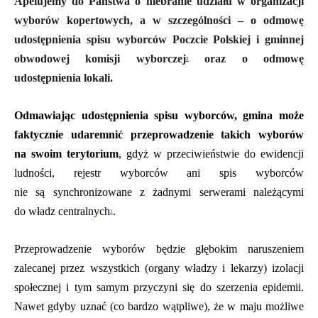
A
pelujemy do Pań
stwa
o
niebranie udziału w
organizacji
wyborów
kopertowych
, a w szczególności – o odmowę
udostępnienia spisu wyborców Poczcie Polskiej i gminnej
obwodowej komisji wyborczej
oraz
o
odmowę
2
udostępnienia
lokal
i
.
Odmawiając udostępnienia spisu wyborców, gmina może
faktycznie udaremnić przeprowadzenie
takich
wyborów
na swoim terytorium
,
gdyż
w przeciwieństwie do ewidencji
ludności, rejestr wyborców ani spis wyborców
nie są synchronizowane z żadnymi serwerami należącymi
do władz centralnych
.
3
Przeprowadzenie
wyborów
będzie głę
bokim
naruszeniem
zalecanej przez wszystkich (organy władzy i lekarzy)
izolacji
społecznej i tym samym przyczyni się do szerzenia e
pidemii
.
Nawet gdyby uznać (co bardzo wątpliwe), że
w maju możliwe