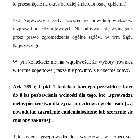
to przesunięcie na okres bardziej śmiercionośnej epidemii).
Sąd Najwyższy i sądy powszechne odwołują większość
rozpraw i posiedzeń jawnych. Nie odbywają się wymagane
przez prawo zgromadzenia ogólne sądów, w tym Sądu
Najwyższego.
W
tym kontekście
nie ma wątpliwości, że wybory (
również
w formie kopertowej)
t
akże
n
ie powinny się obecnie odbyć
.
Art. 165
§ 1
pkt 1
kodeksu karnego przewiduje karę
do 8 lat p
ozbawienia wolności
dla tego, kto „sprowadza
niebezpieczeństwo dla życia lub zdrowia wielu osób […]
powodując zagrożenie epidemiologiczne lub szerzenie się
choroby zakaźnej”.
Tak więc przeprowadzenie wyborów w obecnych