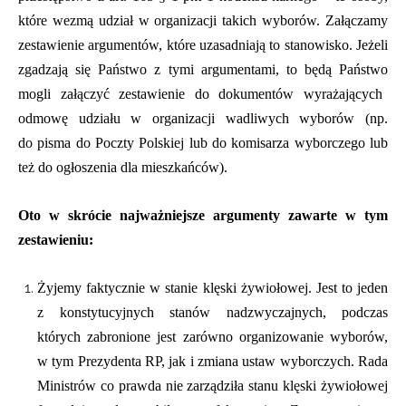
które
w
ezmą udział w
organizacji
takich
wyborów
.
Załączamy
zestawienie argumentów, które uzasadniają to stanowisko
.
Jeżeli
zgadza
ją
się
Pań
stwo
z
tymi argumentami
, to będą Pań
stwo
m
ogli
załączyć
zestawienie
do dokumentów wyrażających
odmowę
u
działu w
organizacji
wadliwych
wyborów (
np.
do
p
ism
a
do
Poczty Polskiej lub do
komisarza wyborczego
lub
też
do
ogłoszeni
a
dla mieszkańców)
.
Oto w skrócie
najważniejsze
argumenty zawarte w tym
z
estawieniu
:
Ż
yjemy
faktycznie w stanie klęski żywiołowej.
Jest to jeden
z konstytucyjnych stanów nadzwyczajnych, podczas
których zabronione
jest zarówno organizowanie wyborów,
w tym Prezydenta RP,
jak i zmiana ustaw wyborczych
. Rada
Ministrów co prawda nie zarządziła stanu klęski żywiołowej