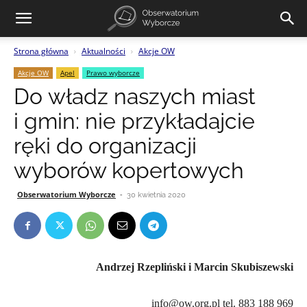
Strona główna
Aktualności
Akcje OW
Akcje OW
Apel
Prawo wyborcze
Do władz naszych miast
i gmin: nie przykładajcie
ręki do organizacji
wyborów kopertowych
Obserwatorium Wyborcze
-
30 kwietnia 2020
Andrzej Rzepliński i Marcin Skubiszewski
info@ow.org.pl tel. 883 188 969