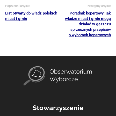
Poprzedni artykuł
Następny artykuł
List otwarty do władz polskich
Poradnik kopertowy: jak
miast i gmin
władze miast i gmin mogą
działać w gąszczu
sprzecznych przepisów
o wyborach kopertowych
Stowarzyszenie