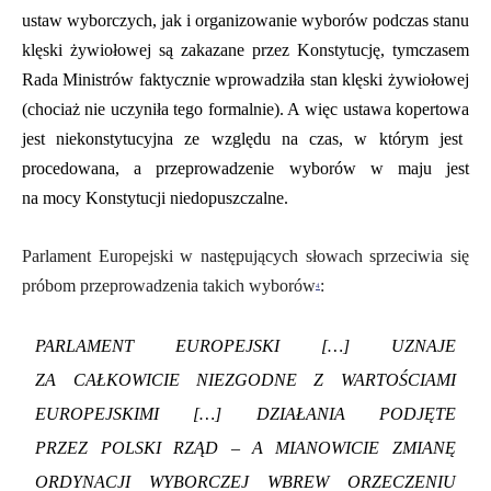
ustaw wyborczych, jak i organizowanie wyborów podczas stanu
klęski żywiołowej
są
zakazane przez Konstytucję,
tymczasem
Rada Min
i
strów faktyczni
e
wprowadziła stan klęski żywiołowej
(chociaż nie
uczyniła
tego
formalnie)
.
A więc
ustawa kopertow
a
jest niekonstytucyjna
ze względu na czas, w którym jest
procedowana
, a przeprowadzenie wyborów w maju
jest
na mocy Konstytucji
niedopuszczalne
.
Parlament Europejski w następujących słowach sprzeciwia się
próbom przeprowadzenia takich wyborów
:
4
PARLAMENT EUROPEJSKI […] UZNAJE
ZA CAŁKOWICIE NIEZGODNE Z WARTOŚCIAMI
EUROPEJSKIMI […
]
DZIAŁANIA PODJĘTE
PRZEZ POLSKI RZĄD – A MIANOWICIE ZMIANĘ
ORDYNACJI WYBORCZEJ WBREW ORZECZENIU