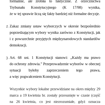
formalnie, ale
zrobiła to faktycznie
.
Z orzecznictwa
Trybunału Konstytucyjnego (K 17/98) wynika,
że
w tej sprawie
liczą się f
akty
bardz
i
ej niż formalne
decyzje.
Z
akaz zmiany ustaw wyborczych w okresie bezpośrednio
poprzedzającym wybory wynika zarówno z Konstytucji, jak
i z powszechnie przyjętych międzynarodowych standardów
demokracji.
Art. 68 ust. 1 Konstytucji
s
tanowi
:
„
Każdy ma prawo
do ochrony zdrowia.”
Przeprowadzenie wyborów w obecnej
sytuacji byłoby zaprzeczeniem tego prawa
,
a więc pogwałceniem Konstytucji
.
Wszystkie wybory lokalne przewidziane na okres między 29
marca a 19 kwietnia br. zostały przesunięte w czasie (część
na 26 kwietnia, co jest niezrozumiałe, gdyż oznacza