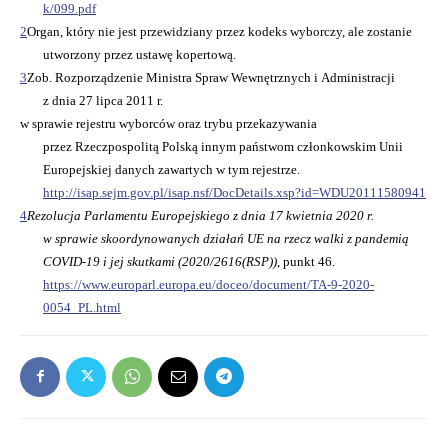
k/099.pdf
2
Organ, który nie jest przewidziany przez kodeks wyborczy, ale zostanie
utworzony przez ustawę kopertową.
3
Zob. Rozporządzenie Ministra Spraw Wewnętrznych i Administracji
z dnia 27 lipca 2011 r.
w sprawie rejestru wyborców oraz trybu przekazywania
przez Rzeczpospolitą Polską innym państwom członkowskim Unii
Europejskiej danych zawartych w tym rejestrze.
http://isap.sejm.gov.pl/isap.nsf/DocDetails.xsp?id=WDU20111580941
4
Rezolucja Parlamentu Europejskiego z dnia 17 kwietnia 2020 r.
w sprawie skoordynowanych działań UE na rzecz walki z pandemią
COVID-19 i jej skutkami (2020/2616(RSP))
,
punkt 46.
https://www.europarl.europa.eu/doceo/document/TA-9-2020-
0054_PL.html