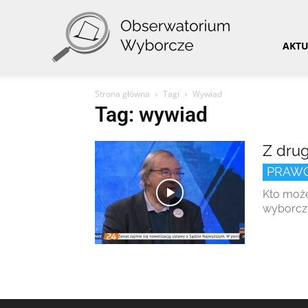
Obserwatorium
AKTU
Strona główna
Tagi
Wywiad
Wyborcze
Tag: wywiad
Z drug
PRAW
Kto może
wyborczy