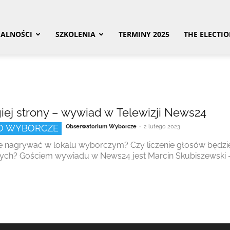
ALNOŚCI
SZKOLENIA
TERMINY 2025
THE ELECTI
iej strony – wywiad w Telewizji News24
-
O WYBORCZE
Obserwatorium Wyborcze
2 lutego 2023
 nagrywać w lokalu wyborczym? Czy liczenie głosów będzi
ch? Gościem wywiadu w News24 jest Marcin Skubiszewski -.