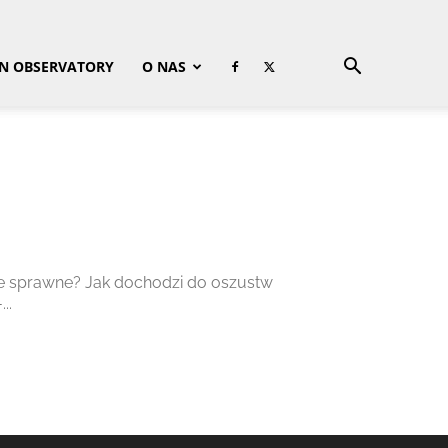
ON OBSERVATORY
O NAS
e sprawne? Jak dochodzi do oszustw
..